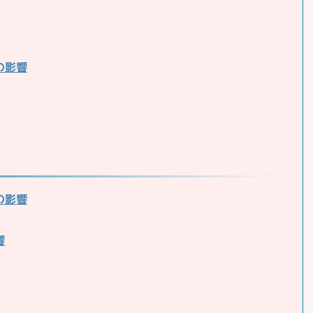
の影響
の影響
響