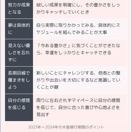
努力が成果
欲しい成果を明確にし、その豊かさをしっ
となる
かりキャッチしていくとき
夢は具体的
自ら実際に取りかかってみる、具体的にス
に
ケジュールを組んでみることが大事
見えない優
「今ある豊かさ」に気づくことができたな
しさを忘れ
ら、幸運をしっかりとキャッチできる
ずに
長期目線で
新しいことにチャレンジする、他者との繋
種まきをし
がりや出会いを大切にするなど意識してい
よう
くことが鍵
自分の感覚
周りに左右されずマイペースに自分の感覚
を信じる
を信じて、自分に合った喜びや心地よさを
見出す
2023年～2024年の木星順行期間のポイント