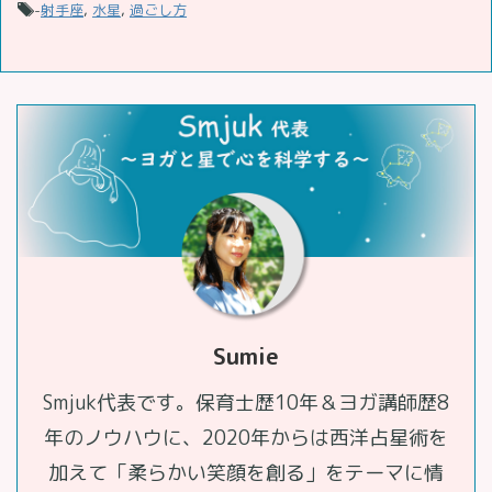
-
射手座
,
水星
,
過ごし方
Sumie
Smjuk代表です。保育士歴10年＆ヨガ講師歴8
年のノウハウに、2020年からは西洋占星術を
加えて「柔らかい笑顔を創る」をテーマに情