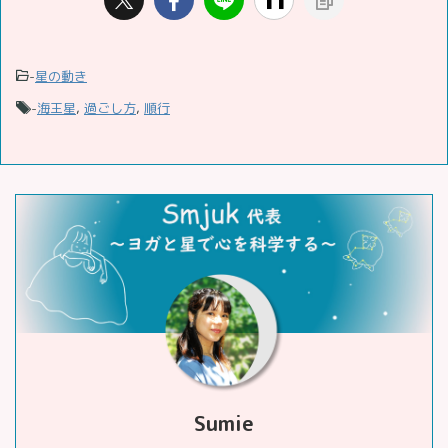
-
星の動き
-
海王星
,
過ごし方
,
順行
Sumie