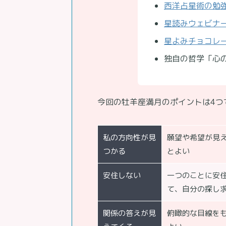
西洋占星術の勉
星読みウェビナ
星よみチョコレート
独自の哲学「心
今回の牡羊座満月のポイントは4つ
私の方向性が見
願望や希望が見
つかる
とよい
安住しない
一つのことに安
て、自分の探し
関係の答えが見
俯瞰的な目線を