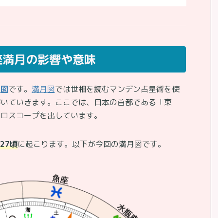
座満月の影響や意味
月図
です。
満月図
では世相を読むマンデン占星術を使
解いていきます。ここでは、日本の首都である「東
ホロスコープを出しています。
:27頃
に起こります。以下が今回の満月図です。