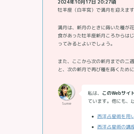
2024年10月17日 20:27頃
牡羊座（白羊宮）で満月を迎えま
満月は、新月のときに蒔いた種が花
食があった牡羊座新月ころからは
ってみるとよいでしょう。
また、ここから次の新月までの二
と、次の新月で再び種を蒔くため
私は、
このWebサイト
ています。他にも、
Sumie
西洋占星術を用
西洋占星術の講