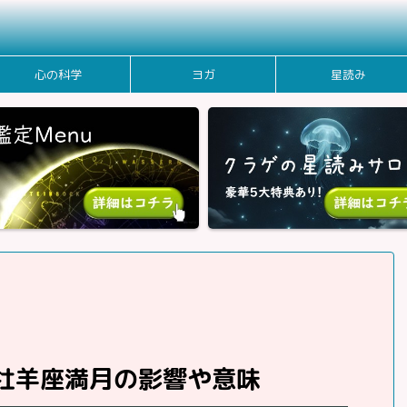
心の科学
ヨガ
星読み
！牡羊座満月の影響や意味