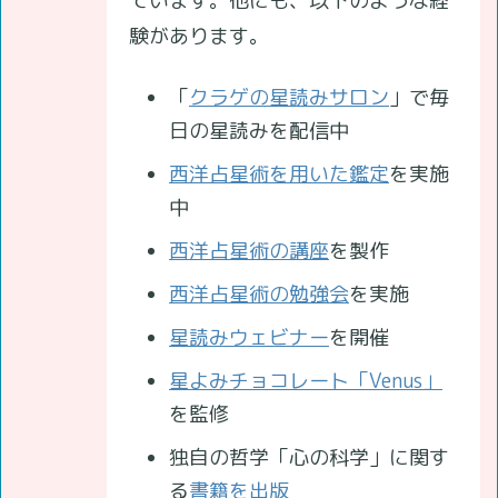
ています。他にも、以下のような経
験があります。
「
クラゲの星読みサロン
」で毎
日の星読みを配信中
西洋占星術を用いた鑑定
を実施
中
西洋占星術の講座
を製作
西洋占星術の勉強会
を実施
星読みウェビナー
を開催
星よみチョコレート「Venus」
を監修
独自の哲学「心の科学」に関す
る
書籍を出版