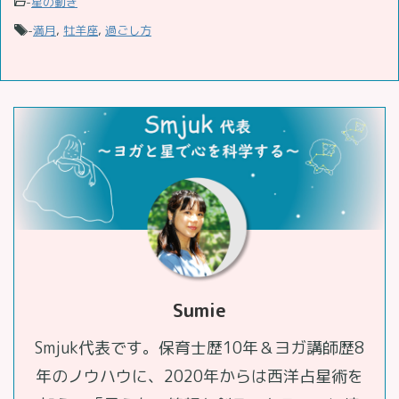
-
星の動き
-
満月
,
牡羊座
,
過ごし方
Sumie
Smjuk代表です。保育士歴10年＆ヨガ講師歴8
年のノウハウに、2020年からは西洋占星術を