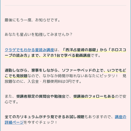
最後にもう一度、お知らせです。
あなたも星占いを勉強してみませんか？
クラゲでもわかる星読み講座
は、
「西洋占星術の基礎」から「ホロスコ
ープの読み方」まで、スマホ1台で学べる動画講座
です。
通勤しながら、家事をしながら、ソファーやベッドの上で
、いつでもど
こでも見放題
なので、なかなか時間が取れないあなたにピッタリ！ 見
放題なのに、入会金・月額使用料は0円です。
また、
受講者限定の質問会や勉強会
で、
受講後のフォローもある
ので安
心です。
全てのカリキュラムがチラ見できるお試し視聴
もありますので、
講座の
詳細ページ
を今すぐチェック！