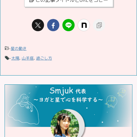
-
星の動き
-
太陽
,
山羊座
,
過ごし方