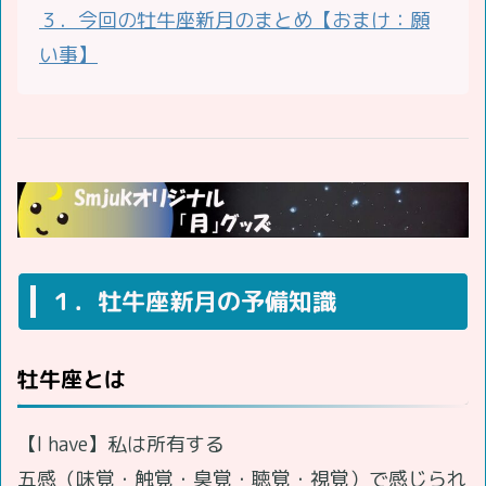
３．今回の牡牛座新月のまとめ【おまけ：願
い事】
１．牡牛座新月の予備知識
牡牛座とは
【I have】私は所有する
五感（味覚・触覚・臭覚・聴覚・視覚）で感じられ