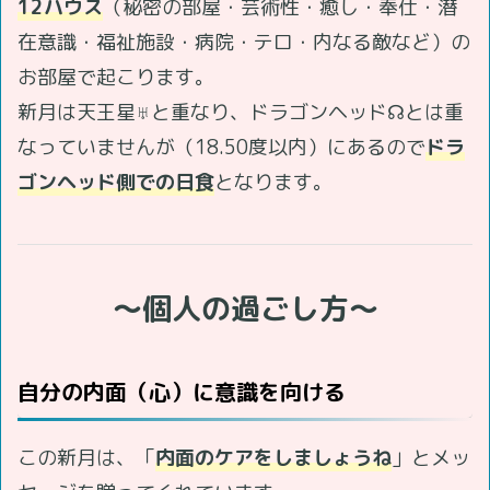
12ハウス
（秘密の部屋・芸術性・癒し・奉仕・潜
在意識・福祉施設・病院・テロ・内なる敵など）の
お部屋で起こります。
新月は天王星♅と重なり、ドラゴンヘッド☊とは重
なっていませんが（18.50度以内）にあるので
ドラ
ゴンヘッド側での日食
となります。
～個人の過ごし方～
自分の内面（心）に意識を向ける
この新月は、「
内面のケアをしましょうね
」とメッ