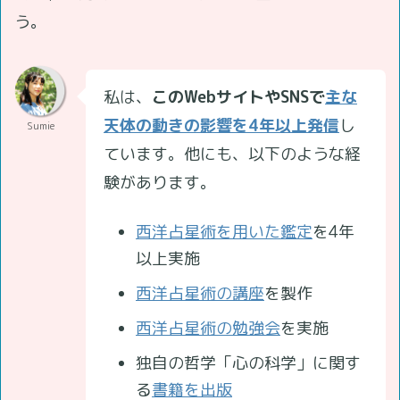
う。
私は、
このWebサイトやSNSで
主な
天体の動きの影響を4年以上発信
し
Sumie
ています。他にも、以下のような経
験があります。
西洋占星術を用いた鑑定
を4年
以上実施
西洋占星術の講座
を製作
西洋占星術の勉強会
を実施
独自の哲学「心の科学」に関す
る
書籍を出版