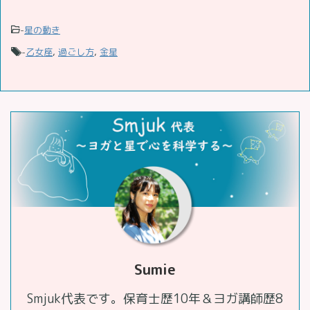
-
星の動き
-
乙女座
,
過ごし方
,
金星
Sumie
Smjuk代表です。保育士歴10年＆ヨガ講師歴8