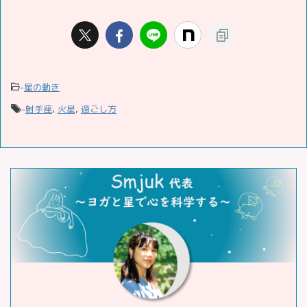
-
星の動き
-
射手座
,
火星
,
過ごし方