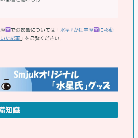
羊座
での影響については「
水星☿が牡羊座
に移動
書いた記事
」をご覧ください。
備知識