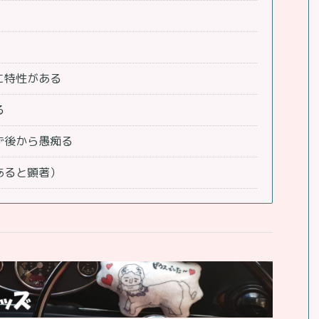
に特性がある
る
ず後から愚痴る
あると顕著）