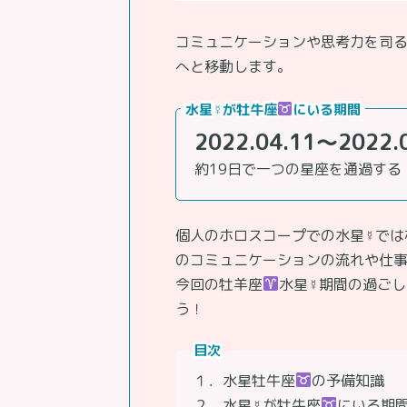
コミュニケーションや思考力を司る
へと移動します。
水星☿が牡牛座
にいる期間
2022.04.11～2022.
約19日で一つの星座を通過する
個人のホロスコープでの水星☿では
のコミュニケーションの流れや仕
今回の牡羊座
水星☿期間の過ご
う！
目次
１．水星牡牛座
の予備知識
２．水星☿が牡牛座
にいる期