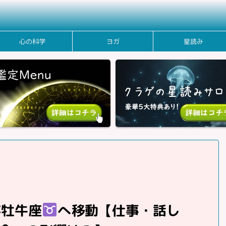
心の科学
ヨガ
星読み
が牡牛座
へ移動【仕事・話し