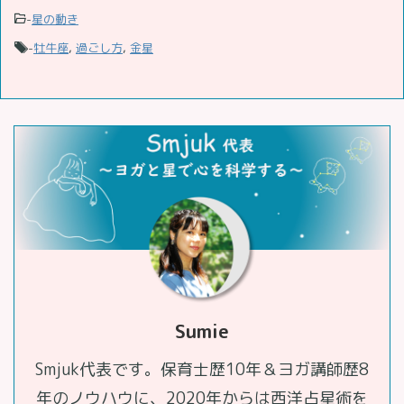
-
星の動き
-
牡牛座
,
過ごし方
,
金星
Sumie
Smjuk代表です。保育士歴10年＆ヨガ講師歴8
年のノウハウに、2020年からは西洋占星術を