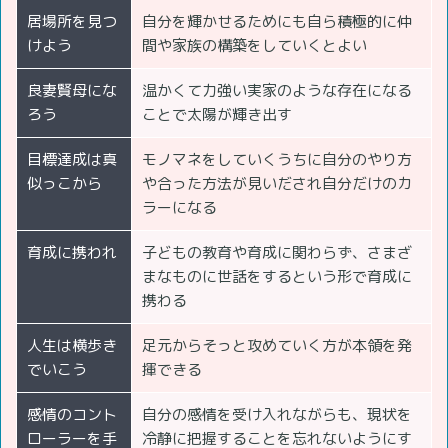
居場所を見つ
自分を輝かせるためにも自ら積極的に仲
けよう
間や家族の構築をしていくとよい
良妻賢母にな
温かくて力強い実家のような存在になる
ろう
ことで太陽が輝き出す
目標達成は真
モノマネをしていくうちに自分のやり方
似っこから
や合った方法が見いだされ自分だけのカ
ラーになる
育成に携われ
子どもの教育や育成に関わらず、さまざ
まなものに世話をするという形で育成に
携わる
人生は横歩き
足元からそっと攻めていく方が本領を発
でいこう
揮できる
感情のコント
自分の感情を受け入れながらも、現状を
ローラーを手
冷静に把握することを忘れないようにす