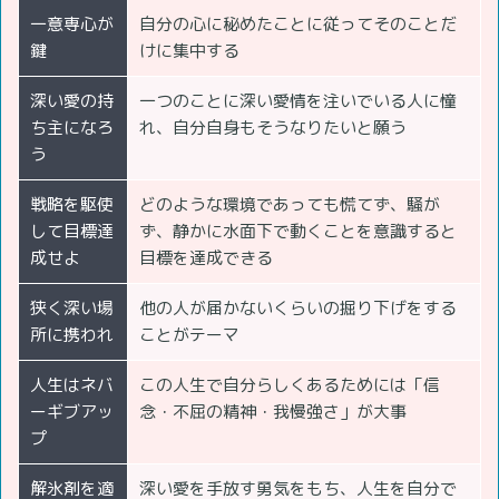
一意専心が
自分の心に秘めたことに従ってそのことだ
鍵
けに集中する
深い愛の持
一つのことに深い愛情を注いでいる人に憧
ち主になろ
れ、自分自身もそうなりたいと願う
う
戦略を駆使
どのような環境であっても慌てず、騒が
して目標達
ず、静かに水面下で動くことを意識すると
成せよ
目標を達成できる
狭く深い場
他の人が届かないくらいの掘り下げをする
所に携われ
ことがテーマ
人生はネバ
この人生で自分らしくあるためには「信
ーギブアッ
念・不屈の精神・我慢強さ」が大事
プ
解氷剤を適
深い愛を手放す勇気をもち、人生を自分で