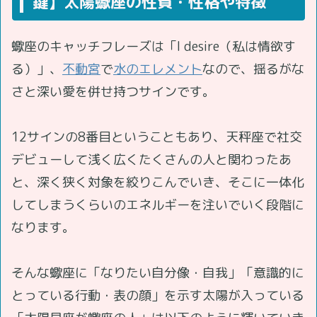
鍵】太陽蠍座の性質・性格や特徴
蠍座のキャッチフレーズは「I desire（私は情欲す
る）」、
不動宮
で
水のエレメント
なので、揺るがな
さと深い愛を併せ持つサインです。
12サインの8番目ということもあり、天秤座で社交
デビューして浅く広くたくさんの人と関わったあ
と、深く狭く対象を絞りこんでいき、そこに一体化
してしまうくらいのエネルギーを注いでいく段階に
なります。
そんな蠍座に「なりたい自分像・自我」「意識的に
とっている行動・表の顔」を示す太陽が入っている