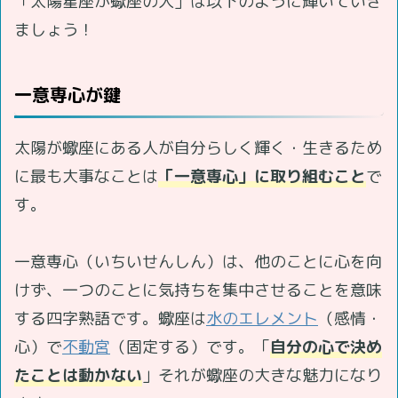
「太陽星座が蠍座の人」は以下のように輝いていき
ましょう！
一意専心が鍵
太陽が蠍座にある人が自分らしく輝く・生きるため
に最も大事なことは
「一意専心」に取り組むこと
で
す。
一意専心（いちいせんしん）は、他のことに心を向
けず、一つのことに気持ちを集中させることを意味
する四字熟語です。蠍座は
水のエレメント
（感情・
心）で
不動宮
（固定する）です。「
自分の心で決め
たことは動かない
」それが蠍座の大きな魅力になり