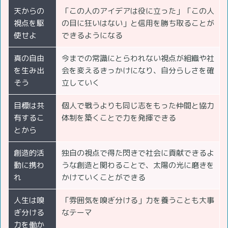
天からの
「この人のアイデアは役に立った」「この人
視点を駆
の目に狂いはない」と信用を勝ち取ることが
使せよ
できるようになる
真の自由
今までの常識にとらわれない視点が組織や社
を生み出
会を変えるきっかけになり、自分らしさを確
そう
立していく
目標は共
個人で戦うよりも同じ志をもった仲間と協力
有するこ
体制を築くことで力を発揮できる
とから
創造的活
独自の視点で得た閃きで社会に貢献できるよ
動に携わ
うな創造と関わることで、太陽の光に磨きを
れ
かけていくことができる
人生は嗅
「雰囲気を嗅ぎ分ける」力を養うことも大事
ぎ分ける
なテーマ
力を働か