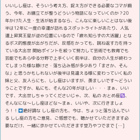
いいしし座は、そういう考え方、捉え方ができる必要なコマが揃
う、今年、お膳立てが整うどういう物語になっていくのか？20
年かけた人生・生活が始まるなら、こんなに楽しいことはない後
半は12年に一度の幸運が訪れるスポットライトがあたり、人気
運上昇冥王星が逆の位置にいるので「疲れ知らずの大活躍」とな
るボス的態度が出がちだが、反感をかっても、跳ね返す力を持っ
ている大出世 開始ポイントを絞って努力して芸術でも教育でも
芸能でもあらゆる分野で上手くいく前半は、自分の人生が終わっ
てしまった様な静けさ・落ち込み感が多少あり「まさか、そん
な」と思うかもしれないが後半は見違える様に変わっていく私の
妹と父、友人らにも、しし座はいますが、羨ましいです～どうい
うことですか、私にも、そんな20年がほしい・・・まぁ、いい
です、大出世しちゃってくださいじゃ、次、私の おとめ座
、
そんなにな～しし座ほどな～まぁ、いいや、次に行きましょ
う！！‍
絶好調な しし座の方も、今は、ちょっと落ち込んでい
る しし座の方もご意見、ご感想でも、聴かせていただきます必
要なだけ、一緒に歩かせていただきます埜乃やつでまで […]