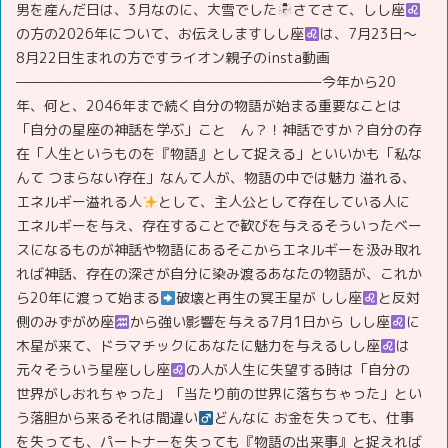
男を産んだ日は、3月なのに、大雪でした
さてさて、しし座
の方の2026年について、お伝えしますしし座
は、7月23日～
8月22日生まれの方ですライオン親子のinsta動画
———————————————————————–今年から20
年、何と、2046年まで続く自分の物語が始まる重要なことは
「自分の星座の神話を学ぶ」こと ん？！神話ですか？自分の存
在「人生というものを『物語』として捉える」といいかも「私な
んて つまらない存在」なんて人が、物語の中では魅力 溢れる、
エネルギー溢れる人
として、主人公として存在している人に
エネルギーを与え、存在することで歓びを与えるそういったベー
スになるものが神話や物語にあるそこからエネルギーを汲み取れ
れば神話、存在の深さが自分に染み渡るあなたの物語が、これか
ら20年に渡って始まる‍
破壊と再生の冥王星が しし座
と反対
側のみずがめ座
から強い影響を与える7月1日から しし座
に
木星が来て、ドラマチックにあなたに魅力を与えるしし座
は
元々そういう星座しし座
の人が人生に失望する時は「自分の
世界がしおれちゃった」「当たり前の世界に落ちちゃった」とい
う落胆から来るそれは間違い‍
どんなに お金を失っても、仕事
を失っても、パートナーを失っても『物語の出来事』と捉えれば