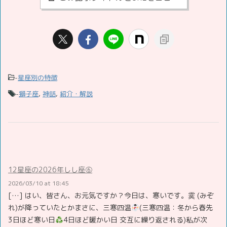
-
星座別の特徴
-
獅子座
,
神話
,
紹介・解説
12星座の2026年しし座⑥
2026/03/10 at 18:45
[…] はい、皆さん、お元気ですか？今日は、寒いです。霙 (みぞ
れ)が降っていたとかまさに、三寒四温
(三寒四温：冬から春先
3日ほど寒い日
4日ほど暖かい日 交互に繰り返される)私が次