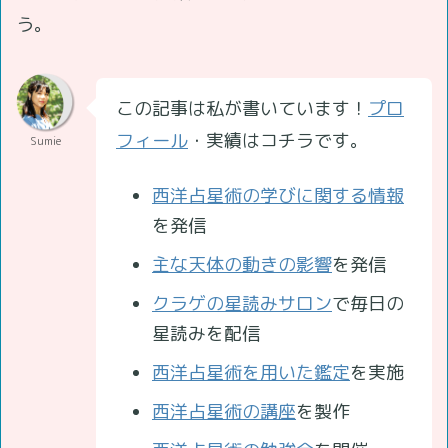
う。
この記事は私が書いています！
プロ
フィール
・実績はコチラです。
Sumie
西洋占星術の学びに関する情報
を発信
主な天体の動きの影響
を発信
クラゲの星読みサロン
で毎日の
星読みを配信
西洋占星術を用いた鑑定
を実施
西洋占星術の講座
を製作