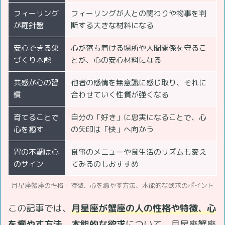
フィーリング
フィーリングが人との関わりや物事を判
が羅針盤
断する大きな材料になる
安心できる巣
心が落ち着ける場所や人間関係を守るこ
づくり本能
とが、心の安心材料になる
共感が心の習
他者の感情を無意識に感じ取り、それに
慣
合わせていく性質が強くなる
育てることで
自分の「好き」に忠実になることで、心
心を癒す
の矢印は「快」へ向かう
胃の不調は心
食事のメニューや食生活のリズムも変え
のサイン
てみるのもおすすめ
月星座蟹座の性格・特徴、心を癒やす方法、本能的な欲求のポイント
この記事では、
月星座が蟹座の人の性格や特徴、心
を癒やす方法、本能的な欲求
について、月星座蟹座