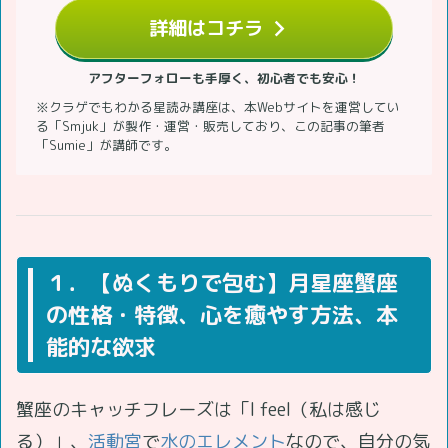
詳細はコチラ
アフターフォローも手厚く、初心者でも安心！
※クラゲでもわかる星読み講座は、本Webサイトを運営してい
る「Smjuk」が製作・運営・販売しており、この記事の筆者
「Sumie」が講師です。
１．【ぬくもりで包む】月星座蟹座
の性格・特徴、心を癒やす方法、本
能的な欲求
蟹座のキャッチフレーズは「I feel（私は感じ
る）」、
活動宮
で
水のエレメント
なので、自分の気