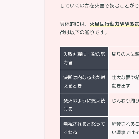
していくのかを火星で読むことが
具体的には、
火星は行動力ややる
徴は以下の通りです。
失敗を糧に！影の努
周りの人に
力者
決断は内なる炎が燃
壮大な夢や
えるとき
動き出す
焚火のように燃え続
じんわり周
ける
無視されると怒って
称賛される
すねる
い環境では