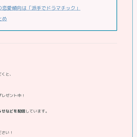
の恋愛傾向は「派手でドラマチック」
とめ
だくと、
プレゼント中！
らせなどを配信
しています。
、
ださい！