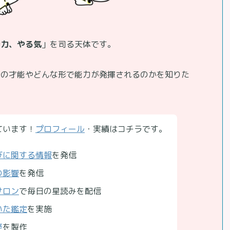
動力、やる気
」を司る天体です。
分の才能やどんな形で能力が発揮されるのかを知りた
。
ています！
プロフィール
・実績はコチラです。
びに関する情報
を発信
の影響
を発信
サロン
で毎日の星読みを配信
いた鑑定
を実施
座
を製作