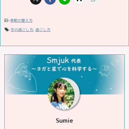
-
季節の整え方
-
冬の過ごし方
,
過ごし方
Sumie