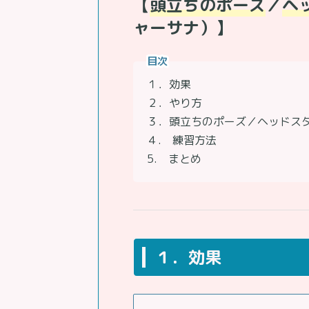
【
頭立ちのポーズ
／
ヘ
ャーサナ）】
目次
１．効果
２．やり方
３．頭立ちのポーズ／ヘッドス
４. 練習方法
5. まとめ
１．効果