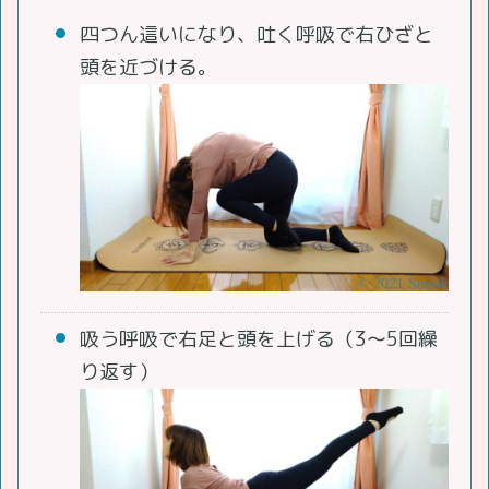
四つん這いになり、吐く呼吸で右ひざと
頭を近づける。
吸う呼吸で右足と頭を上げる（3～5回繰
り返す）