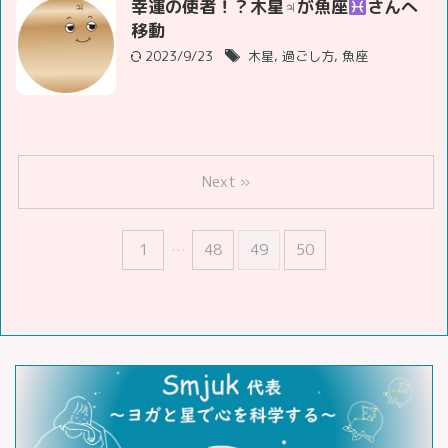
幸運の使者！？木星♃が魚座
さんへ
移動
2023/9/23
木星
,
過ごし方
,
魚座
Next »
1
…
48
49
50