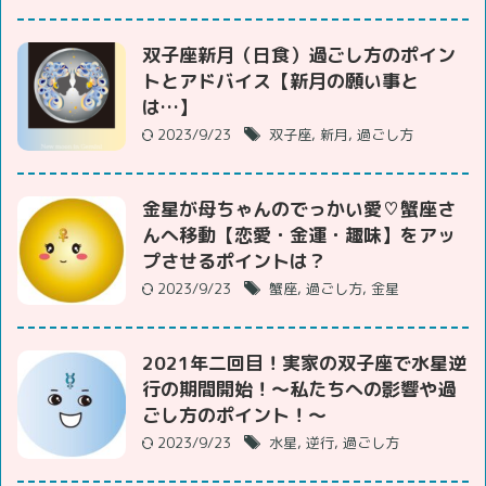
双子座新月（日食）過ごし方のポイン
トとアドバイス【新月の願い事と
は…】
2023/9/23
双子座
,
新月
,
過ごし方
金星が母ちゃんのでっかい愛♡蟹座さ
んへ移動【恋愛・金運・趣味】をアッ
プさせるポイントは？
2023/9/23
蟹座
,
過ごし方
,
金星
2021年二回目！実家の双子座で水星逆
行の期間開始！～私たちへの影響や過
ごし方のポイント！～
2023/9/23
水星
,
逆行
,
過ごし方