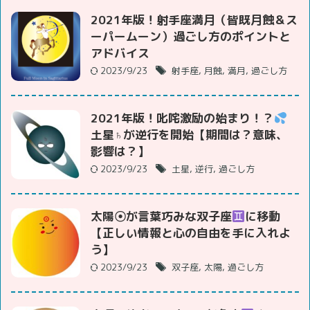
2021年版！射手座満月（皆既月蝕＆ス
ーパームーン）過ごし方のポイントと
アドバイス
2023/9/23
射手座
,
月蝕
,
満月
,
過ごし方
2021年版！叱咤激励の始まり！？
土星♄が逆行を開始【期間は？意味、
影響は？】
2023/9/23
土星
,
逆行
,
過ごし方
太陽☉が言葉巧みな双子座
に移動
【正しい情報と心の自由を手に入れよ
う】
2023/9/23
双子座
,
太陽
,
過ごし方