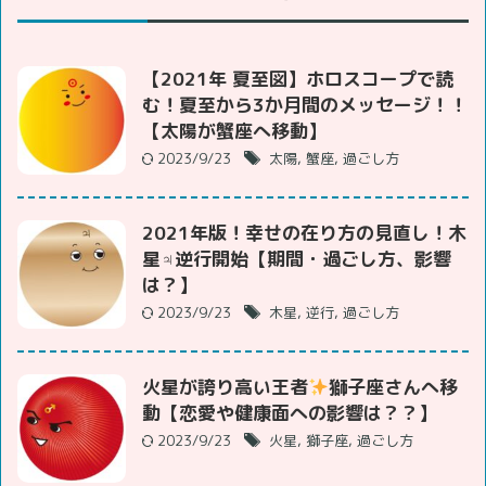
【2021年 夏至図】ホロスコープで読
む！夏至から3か月間のメッセージ！！
【太陽が蟹座へ移動】
2023/9/23
太陽
,
蟹座
,
過ごし方
2021年版！幸せの在り方の見直し！木
星♃逆行開始【期間・過ごし方、影響
は？】
2023/9/23
木星
,
逆行
,
過ごし方
火星が誇り高い王者
獅子座さんへ移
動【恋愛や健康面への影響は？？】
2023/9/23
火星
,
獅子座
,
過ごし方